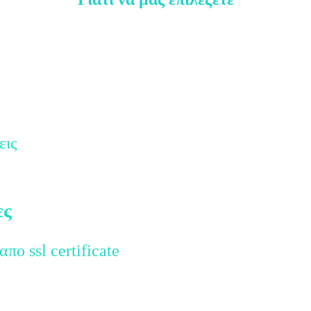
εις
ες
πο ssl certificate