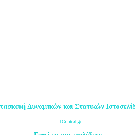
τασκευή Δυναμικών και Στατικών Ιστοσελί
ITControl.gr
Γιατί να μας επιλέξετε